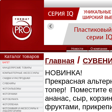
Новости
О компании
Каталог товаров
/
Главная
СУВЕН
БАГЕТ
КАНЦЕЛЯРСКИЕ ТОВАРЫ
НОВИНКА!
КОМПЬЮTЕРНЫЕ АКСЕССУАРЫ
СКИДКИ И РАСПРОДАЖИ
Прекрасная альтерн
СУВЕНИРЫ
топер! Поместите ег
ФОТОAЛЬБОМЫ
ФОТОPАМКИ
ананас, сыр, корзи
ФОТОБУМАГА
фруктами, прикрепи
ФОТОПЛЕНКА
ФОТОХИМИЯ И АКCЕССУАРЫ К
ЛАБОРАТОРИЯМ