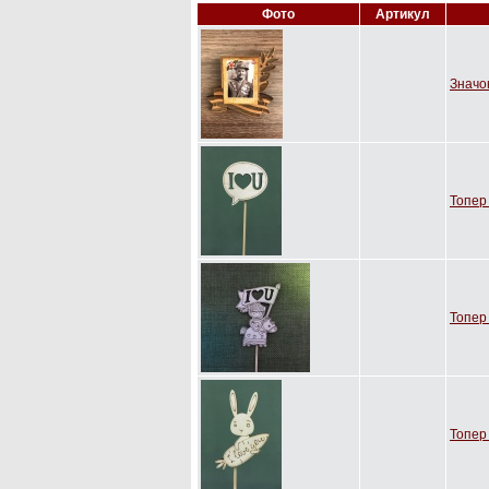
Фото
Артикул
Значо
Топер 
Топер 
Топер 