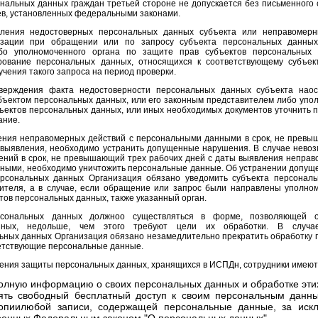
нальных данных граждан третьей стороне не допускается без письменного с
ев, установленных федеральными законами.
вления недостоверных персональных данных субъекта или неправомерн
изации при обращении или по запросу субъекта персональных данных,
ибо уполномоченного органа по защите прав субъектов персональных 
рование персональных данных, относящихся к соответствующему субъект
чения такого запроса на период проверки.
верждения факта недостоверности персональных данных субъекта наос
бъектом персональных данных, или его законным представителем либо уп
бъектов персональных данных, или иных необходимых документов уточнить
ание.
ления неправомерных действий с персональными данными в срок, не прев
о выявления, необходимо устранить допущенные нарушения. В случае нево
ний в срок, не превышающий трех рабочих дней с даты выявления неправ
ными, необходимо уничтожить персональные данные. Об устранении допущ
рсональных данных Организация обязано уведомить субъекта персональ
вителя, а в случае, если обращение или запрос были направлены уполно
тов персональных данных, также указанный орган.
рсональных данных должноо существляться в форме, позволяющей о
нных, недольше, чем этого требуют цели их обработки. В случа
ьных данных Организация обязано незамедлительно прекратить обработку
ветствующие персональные данные.
чения защиты персональных данных, хранящихся в ИСПДн, сотрудники имеют
олную информацию о своих персональных данных и обработке эти
ять свободный бесплатный доступ к своим персональным данны
копиилюбой записи, содержащей персональные данные, за искл