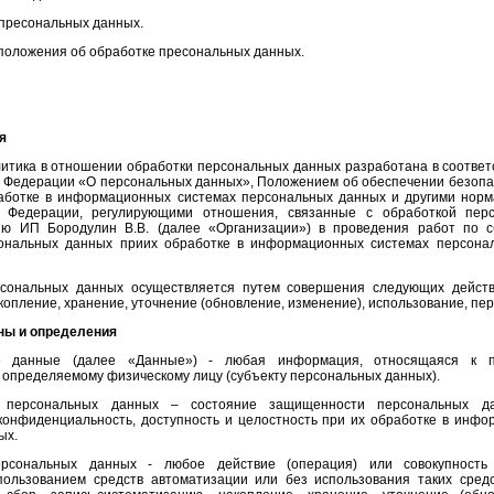
 пресональных данных.
положения об обработке пресональных данных.
я
литика в отношении обработки персональных данных разработана в соотве
й Федерации «О персональных данных», Положением об обеспечении безоп
аботке в информационных системах персональных данных и другими нор
й Федерации, регулирующими отношения, связанные с обработкой пер
ию ИП Бородулин В.В. (далее «Организации») в проведения работ по 
ональных данных приих обработке в информационных системах персона
рсональных данных осуществляется путем совершения следующих действи
копление, хранение, уточнение (обновление, изменение), использование, пе
ны и определения
ые данные (далее «Данные») - любая информация, относящаяся к 
определяемому физическому лицу (субъекту персональных данных).
ть персональных данных – состояние защищенности персональных д
конфиденциальность, доступность и целостность при их обработке в инф
ых.
ерсональных данных - любое действие (операция) или совокупность д
ользованием средств автоматизации или без использования таких сред