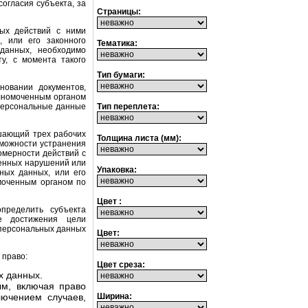
огласия субъекта, за
Страницы:
ых действий с ними
 или его законного
Тематика:
данных, необходимо
у, с момента такого
Тип бумаги:
новании документов,
олномоченным органом
Тип переплета:
 персональные данные
ышающий трех рабочих
Толщина листа (мм):
зможности устранения
омерности действий с
енных нарушений или
Упаковка:
ных данных, или его
моченным органом по
Цвет :
пределить субъекта
е достижения цели
 персональных данных
Цвет:
 право:
Цвет среза:
х данных.
м, включая право
Ширина:
ючением случаев,