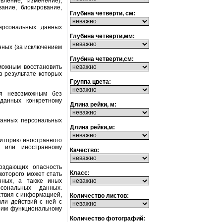
вление, изменение),
вание, блокирование,
Глубина четверти, см:
ерсональных данных
Глубина четверти,мм:
нных (за исключением
Глубина четверти,см:
зможным восстановить
 результате которых
Группа цвета:
ся невозможным без
данных конкретному
Длина рейки, м:
данных персональных
Длина рейки,м:
риторию иностранного
у или иностранному
Качество:
создающих опасность
Класс:
которого может стать
анных, а также иных
сональных данных.
ствия с информацией,
Количество листов:
ли действий с ней с
оим функциональному
Количество фотографий: