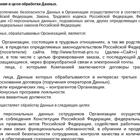
ания и цели обработки Данных.
беспечение безопасности Данных в Организации осуществляется в соответ
йской Федерации, Закона, Трудового кодекса Российской Федерации, 
ции «О персональных данных», подзаконных актов, других определяющих 
федеральных законов Российской Федерации.
ных, обрабатываемых Организацией, являются:
 Организации, состоящие в трудовых отношениях, а так же родст
и, в пределах определяемых законодательством Российской Феде
посетители) сайта http://www.format-pro.ru (далее-«Сайт»
и, в том числе с целью формирования заказа, с последующей до
ращающиеся, через формуобратной связи и электронной почты.
е лица, с которыми Компанией заключаются договоры граж
е лица, Данные которых обрабатываются в интересах третьих 
основании договора (поручения операторов Данных).
ели юридических лиц – контрагентов Организации.
бонусных программ лояльности.
на вакантные должности.
уществляет обработку Данных в следующих целях:
а персональных данных сотрудников Организации осущест
ия соблюдения Конституции Российской Федерации, федеральны
ых правовых актов Российской Федерации, содействия работни
и ими своих функциональных обязанностей, в обучении и прод
я личной безопасности сотрудников, контроля качества и колич
 и обеспечения сохранности имущества.