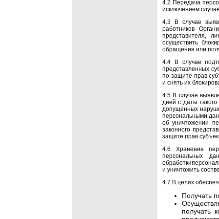
4.2 Передача персо
исключением случа
4.3 В случае выя
работников Орган
представителя, л
осуществить блоки
обращения или полу
4.4 В случае подт
представленных су
по защите прав су
и снять их блокиров
4.5 В случае выяв
дней с даты таког
допущенных наруше
персональными дан
об уничтожении пе
законного предста
защите прав субъек
4.6 Хранение пе
персональных да
обработкиперсонал
и уничтожить соот
4.7 В целях обеспе
Получать п
Осуществл
получать 