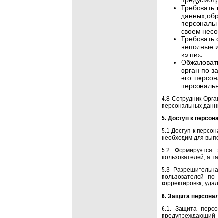
предусмотр
Требовать 
данных,об
персональн
своем несо
Требовать 
неполные и
из них.
Обжаловат
орган по з
его персо
персональн
4.8 Сотрудник Орга
персональных данны
5. Доступ к персо
5.1 Доступ к персо
необходим для вып
5.2 Формируется 
пользователей, а т
5.3 Разрешительн
пользователей по
корректировка, удал
6. Защита персон
6.1. Защита персо
предупреждающий 