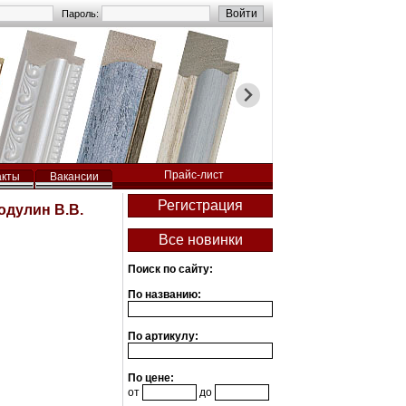
Пароль:
Прайс-лист
акты
Вакансии
одулин В.В.
Поиск по сайту:
По названию:
По артикулу:
По цене:
от
до