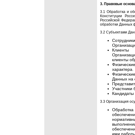
3. Правовые основ
3.1 Обработка и о
Конституции Росси
Российской Федера
обработки Данных 
3.2 Субъектами Дан
Сотрудники
Организаци
Клиенты (
Организаци
клиенты об
Физически
характера.
Физически
Данных на 
Представит
Участники 
Кандидаты 
3.3 Организация ос
Обработк
обеспечен
нормативн
выполнени
обеспечени
ими работы