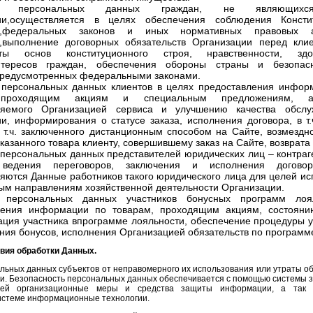
ка персональных данных граждан, не являющихся
ии,осуществляется в целях обеспечения соблюдения Консти
и,федеральных законов и иных нормативных правовых а
,выполнение договорных обязательств Организации перед клие
иты основ конституционного строя, нравственности, з
нтересов граждан, обеспечения обороны страны и безопасн
предусмотренных федеральными законами.
 персональных данных клиентов в целях предоставления инфор
 проходящим акциям и специальным предложениям, ан
ляемого Организацией сервиса и улучшению качества обслу
и, информирования о статусе заказа, исполнения договора, в т.
 т.ч. заключенного дистанционным способом на Сайте, возмездно
аказанного товара клиенту, совершившему заказ на Сайте, возврата
персональных данных представителей юридических лиц – контраг
ведения переговоров, заключения и исполнения догово
яются Данные работников такого юридического лица для целей ис
ым направлениям хозяйственной деятельности Организации.
 персональных данных участников бонусных программ лоя
ления информации по товарам, проходящим акциям, состоянию
ция участника впрограмме лояльности, обеспечение процедуры у
ния бонусов, исполнения Организацией обязательств по программ
овия обработки Данных.
льных данных субъектов от неправомерного их использования или утраты об
ии. Безопасность персональных данных обеспечивается с помощью системы
щей организационные меры и средства защиты информации, а так 
стеме информационные технологии.