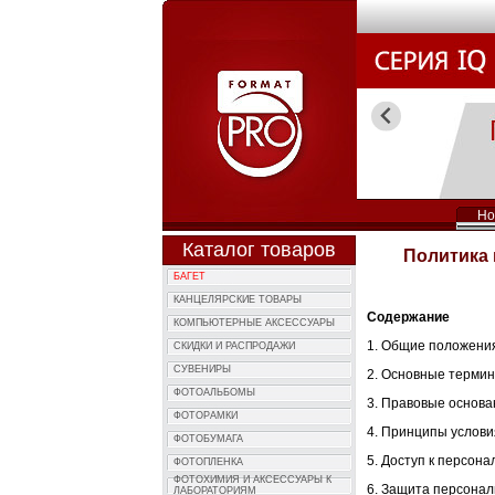
Но
Каталог товаров
Политика 
БАГЕТ
КАНЦЕЛЯРСКИЕ ТОВАРЫ
Содержание
КОМПЬЮTЕРНЫЕ АКСЕССУАРЫ
1. Общие положени
СКИДКИ И РАСПРОДАЖИ
СУВЕНИРЫ
2. Основные термин
ФОТОAЛЬБОМЫ
3. Правовые основа
ФОТОPАМКИ
4. Принципы услови
ФОТОБУМАГА
5. Доступ к персон
ФОТОПЛЕНКА
ФОТОХИМИЯ И АКCЕССУАРЫ К
6. Защита персонал
ЛАБОРАТОРИЯМ