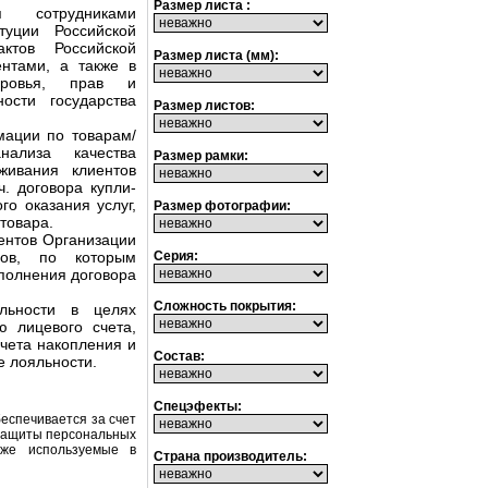
Размер листа :
 сотрудниками
туции Российской
ктов Российской
Размер листа (мм):
нтами, а также в
доровья, прав и
ости государства
Размер листов:
мации по товарам/
ализа качества
Размер рамки:
живания клиентов
ч. договора купли-
го оказания услуг,
Размер фотографии:
 товара.
ентов Организации
Серия:
ров, по которым
полнения договора
Сложность покрытия:
льности в целях
 лицевого счета,
чета накопления и
Состав:
е лояльности.
Спецэфекты:
еспечивается за счет
 защиты персональных
же используемые в
Страна производитель: