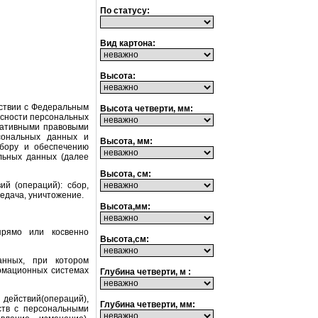
По статусу:
Вид картона:
Высота:
тствии с Федеральным
Высота четверти, мм:
асности персональных
мативными правовыми
сональных данных и
Высота, мм:
сбору и обеспечению
льных данных (далее
Высота, см:
й (операций): сбор,
редача, уничтожение.
Высота,мм:
прямо или косвенно
Высота,см:
анных, при котором
ормационных системах
Глубина четверти, м :
ействий(операций),
Глубина четверти, мм:
ств с персональными