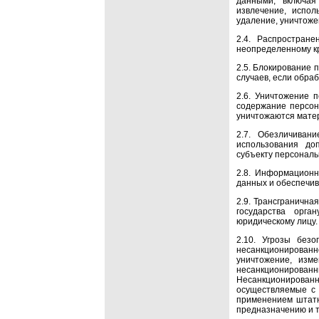
данными, включая 
извлечение, испол
удаление, уничтож
2.4. Распростран
неопределенному кр
2.5. Блокирование 
случаев, если обра
2.6. Уничтожение 
содержание персон
уничтожаются мате
2.7. Обезличиван
использования до
субъекту персональ
2.8. Информационн
данных и обеспечив
2.9. Трансграничн
государства орга
юридическому лицу.
2.10. Угрозы без
несанкционированно
уничтожение, изм
несанкционирова
Несанкционированны
осуществляемые с 
применением штатн
предназначению и т