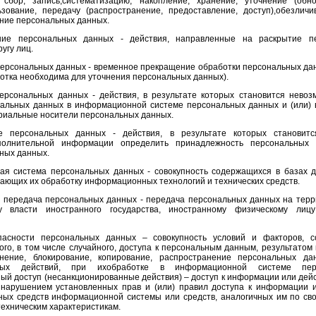
сбор, запись,систематизацию, накопление, хранение, уточнение (обно
ьзование, передачу (распространение, предоставление, доступ),обезличи
ение персональных данных.
ение персональных данных - действия, направленные на раскрытие п
угу лиц.
персональных данных - временное прекращение обработки персональных да
ботка необходима для уточнения персональных данных).
персональных данных - действия, в результате которых становится нево
альных данных в информационной системе персональных данных и (или) в
риальные носители персональных данных.
ие персональных данных - действия, в результате которых становит
полнительной информации определить принадлежность персональных 
ных данных.
ая система персональных данных - совокупность содержащихся в базах 
ающих их обработку информационных технологий и технических средств.
ая передача персональных данных - передача персональных данных на тер
ну власти иностранного государства, иностранному физическому лиц
опасности персональных данных – совокупность условий и факторов, 
го, в том числе случайного, доступа к персональным данным, результатом 
енение, блокирование, копирование, распространение персональных д
нных действий, при ихобработке в информационной системе пер
й доступ (несанкционированные действия) – доступ к информации или дей
нарушением установленных прав и (или) правил доступа к информации и
ых средств информационной системы или средств, аналогичных им по св
ехническим характеристикам.