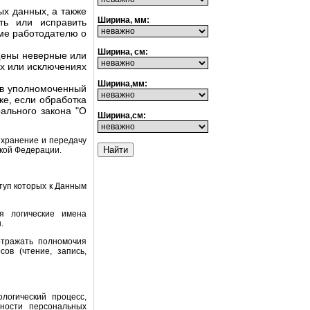
х данных, а также
Ширина, мм:
ть или исправить
ме работодателю о
Ширина, см:
щены неверные или
х или исключениях
Ширина,мм:
 в уполномоченный
ке, если обработка
ального закона "О
Ширина,см:
 хранение и передачу
ской Федерации.
туп которых к Данным
я логические имена
.
отражать полномочия
ов (чтение, запись,
логический процесс,
ности персональных