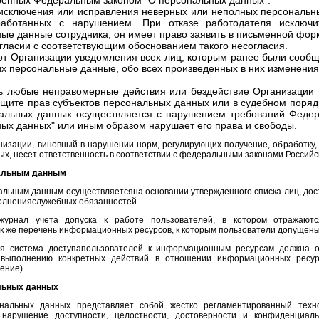
енных Федеральным законом "О персональных данных".
исключения или исправления неверных или неполных персональны
работанных с нарушением. При отказе работодателя исключи
ые данные сотрудника, он имеет право заявить в письменной фор
гласии с соответствующим обоснованием такого несогласия.
от Организации уведомления всех лиц, которым ранее были сооб
х персональные данные, обо всех произведенных в них изменения
ь любые неправомерные действия или бездействие Организации
ащите прав субъектов персональных данных или в судебном поряд
нальных данных осуществляется с нарушением требований Федер
ых данных" или иным образом нарушает его права и свободы.
низации, виновный в нарушении норм, регулирующих получение, обработку,
х, несет ответственность в соответствии с федеральными законами Россий
нальным данным
нальным данным осуществляетсяна основании утвержденного списка лиц, дос
олненияслужебных обязанностей.
журнал учета допуска к работе пользователей, в котором отражаютс
ак же перечень информационных ресурсов, к которым пользователи допущены
ая система доступапользователей к информационным ресурсам должна 
 выполнению конкретных действий в отношении информационных ресурс
ение).
альных данных
нальных данных представляет собой жестко регламентированный техно
нарушение доступности, целостности, достоверности и конфиденциаль