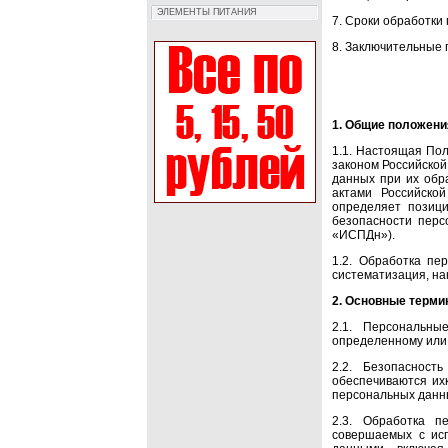
ЭЛЕМЕНТЫ ПИТАНИЯ
7. Сроки обработки
8. Заключительные 
1. Общие положени
1.1. Настоящая По
законом Российско
данных при их обр
актами Российско
определяет позиц
безопасности перс
«ИСПДн»).
1.2. Обработка пе
систематизация, на
2. Основные терми
2.1. Персональн
определенному или 
2.2. Безопаснос
обеспечиваются их
персональных данн
2.3. Обработка п
совершаемых с исп