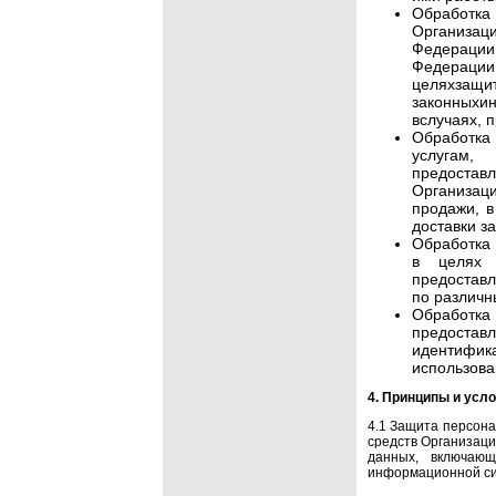
Обработ
Организац
Федераци
Федерации
целяхзащ
законныхи
вслучаях, 
Обработка
услугам,
предостав
Организаци
продажи, в
доставки з
Обработка 
в целях 
предоставл
по различн
Обработка
предостав
идентифика
использова
4. Принципы и усл
4.1 Защита персона
средств Организац
данных, включаю
информационной си