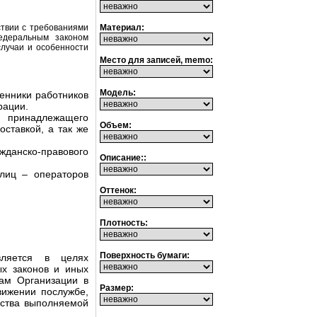
Материал:
ствии с требованиями
Федеральным законом
случаи и особенности
Место для записей, memo:
Модель:
венники работников
рации.
) принадлежащего
Объем:
ставкой, а так же
данско-правового
Описание::
лиц – операторов
Оттенок:
Плотность:
Поверхность бумаги:
вляется в целях
х законов и иных
кам Организации в
Размер:
вижении послужбе,
ества выполняемой