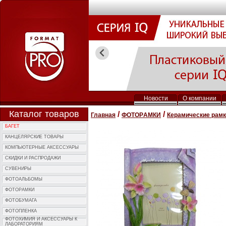
Новости
О компании
Каталог товаров
/
/
Главная
ФОТОPАМКИ
Керамические рам
БАГЕТ
КАНЦЕЛЯРСКИЕ ТОВАРЫ
КОМПЬЮTЕРНЫЕ АКСЕССУАРЫ
СКИДКИ И РАСПРОДАЖИ
СУВЕНИРЫ
ФОТОAЛЬБОМЫ
ФОТОPАМКИ
ФОТОБУМАГА
ФОТОПЛЕНКА
ФОТОХИМИЯ И АКCЕССУАРЫ К
ЛАБОРАТОРИЯМ