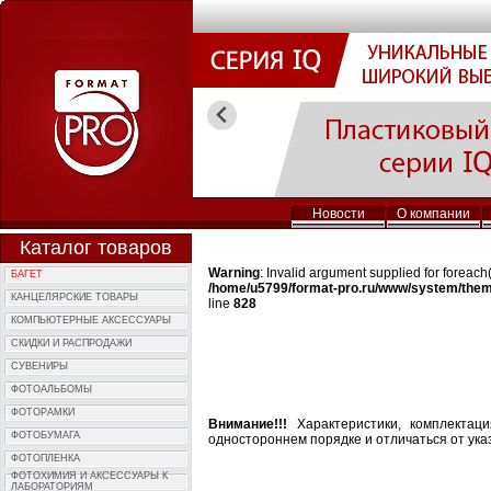
Новости
О компании
Каталог товаров
Warning
: Invalid argument supplied for foreach(
БАГЕТ
/home/u5799/format-pro.ru/www/system/them
КАНЦЕЛЯРСКИЕ ТОВАРЫ
line
828
КОМПЬЮTЕРНЫЕ АКСЕССУАРЫ
СКИДКИ И РАСПРОДАЖИ
СУВЕНИРЫ
ФОТОAЛЬБОМЫ
ФОТОPАМКИ
Внимание!!!
Характеристики, комплектац
ФОТОБУМАГА
одностороннем порядке и отличаться от ука
ФОТОПЛЕНКА
ФОТОХИМИЯ И АКCЕССУАРЫ К
ЛАБОРАТОРИЯМ