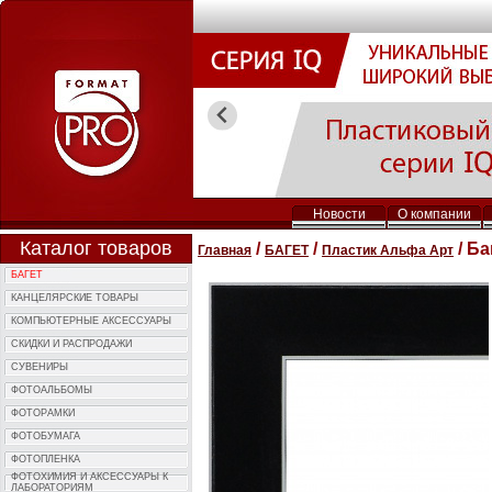
Новости
О компании
Каталог товаров
/
/
/ Ба
Главная
БАГЕТ
Пластик Альфа Арт
БАГЕТ
КАНЦЕЛЯРСКИЕ ТОВАРЫ
КОМПЬЮTЕРНЫЕ АКСЕССУАРЫ
СКИДКИ И РАСПРОДАЖИ
СУВЕНИРЫ
ФОТОAЛЬБОМЫ
ФОТОPАМКИ
ФОТОБУМАГА
ФОТОПЛЕНКА
ФОТОХИМИЯ И АКCЕССУАРЫ К
ЛАБОРАТОРИЯМ