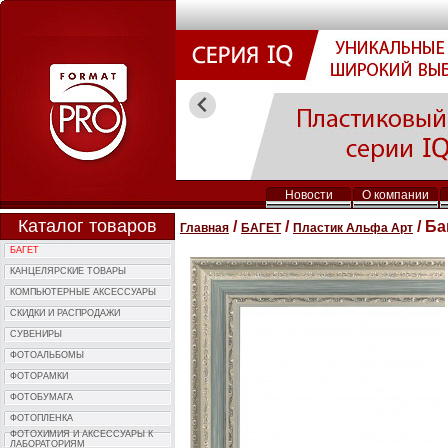
Новости
О компании
Каталог товаров
/
/
/ Ба
Главная
БАГЕТ
Пластик Альфа Арт
БАГЕТ
КАНЦЕЛЯРСКИЕ ТОВАРЫ
КОМПЬЮTЕРНЫЕ АКСЕССУАРЫ
СКИДКИ И РАСПРОДАЖИ
СУВЕНИРЫ
ФОТОAЛЬБОМЫ
ФОТОPАМКИ
ФОТОБУМАГА
ФОТОПЛЕНКА
ФОТОХИМИЯ И АКCЕССУАРЫ К
ЛАБОРАТОРИЯМ