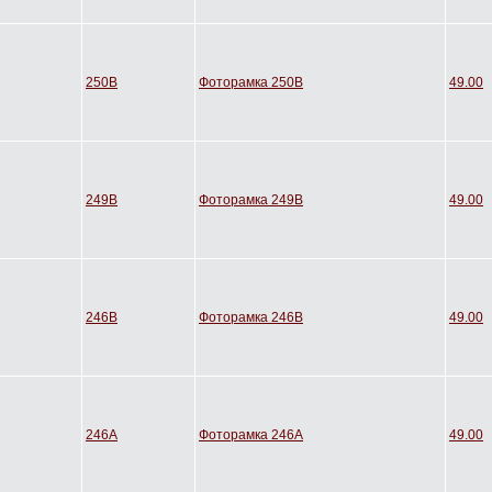
250B
Фоторамка 250B
49.00
249В
Фоторамка 249В
49.00
246В
Фоторамка 246В
49.00
246А
Фоторамка 246А
49.00