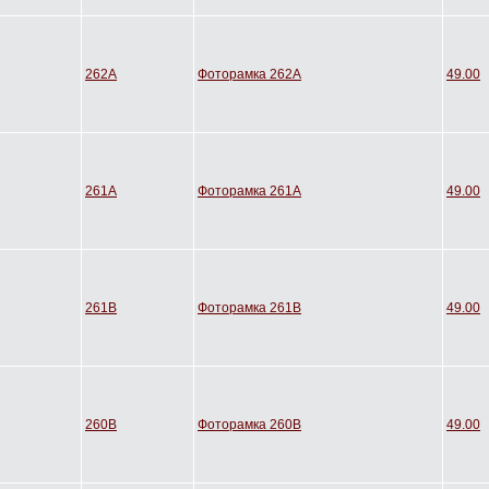
262А
Фоторамка 262А
49.00
261А
Фоторамка 261А
49.00
261B
Фоторамка 261B
49.00
260В
Фоторамка 260В
49.00