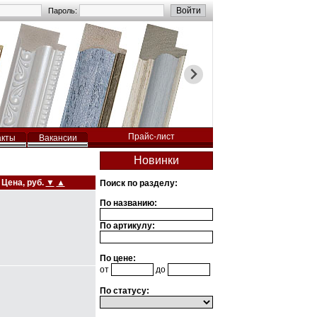
Пароль:
Прайс-лист
акты
Вакансии
Цена, руб.
▼
▲
Поиск по разделу:
По названию:
По артикулу:
По цене:
от
до
По статусу: