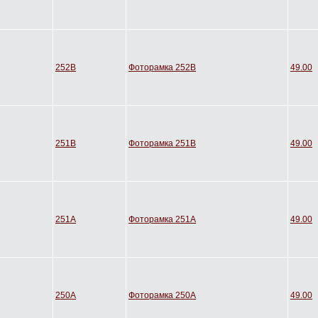
252В
Фоторамка 252В
49.00
251В
Фоторамка 251В
49.00
251А
Фоторамка 251А
49.00
250А
Фоторамка 250А
49.00