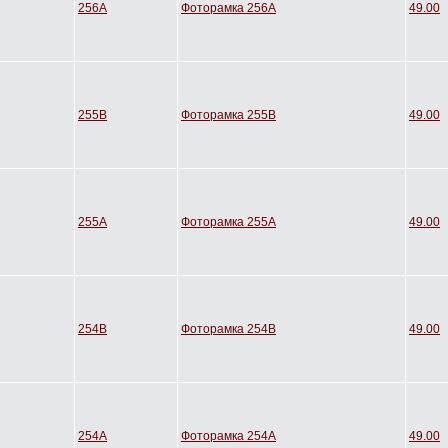
256А
Фоторамка 256А
49.00
255В
Фоторамка 255В
49.00
255А
Фоторамка 255А
49.00
254В
Фоторамка 254В
49.00
254А
Фоторамка 254А
49.00