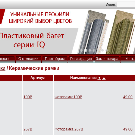
Логин:
вости
О компании
Партнёрам
Регистрация
Заказ товара
Конт
/ Керамические рамки
МКИ
Артикул
Наименование
▼
▲
190B
Фоторамка190B
49.00
267В
Фоторамка 267В
49.00