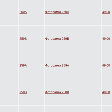
260A
Фоторамка 260A
49.00
259В
Фоторамка 259В
49.00
259A
Фоторамка 259A
49.00
258В
Фоторамка 258В
49.00