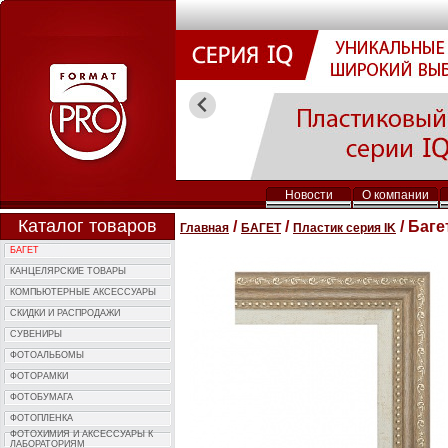
Новости
О компании
Каталог товаров
/
/
/ Баге
Главная
БАГЕТ
Пластик серия IK
БАГЕТ
КАНЦЕЛЯРСКИЕ ТОВАРЫ
КОМПЬЮTЕРНЫЕ АКСЕССУАРЫ
СКИДКИ И РАСПРОДАЖИ
СУВЕНИРЫ
ФОТОAЛЬБОМЫ
ФОТОPАМКИ
ФОТОБУМАГА
ФОТОПЛЕНКА
ФОТОХИМИЯ И АКCЕССУАРЫ К
ЛАБОРАТОРИЯМ